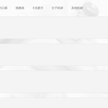
封口膜
细胞筛
X光胶片
分子耗材
其他耗材