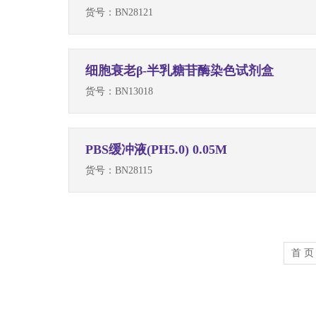
货号：
BN28121
细胞衰老β-半乳糖苷酶染色试剂盒
货号：
BN13018
PBS缓冲液(PH5.0) 0.05M
货号：
BN28115
首 页